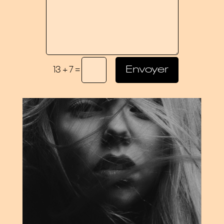
=
Envoyer
13 + 7